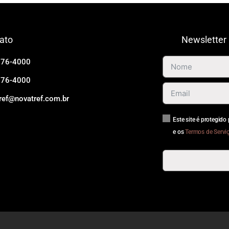
ato
Newsletter
676-4000
676-4000
ref@novatref.com.br
Este site é protegid
e os
Termos de Servi